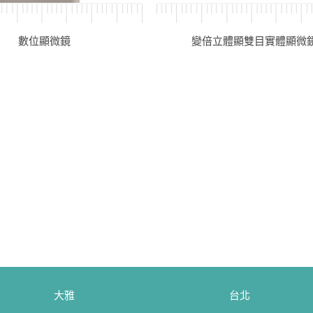
數位顯微鏡
變倍立體顯雙目實體顯微
大雅
台北