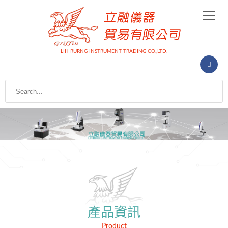
LIH RURNG INSTRUMENT TRADING CO.,LTD.
產品資訊
Product