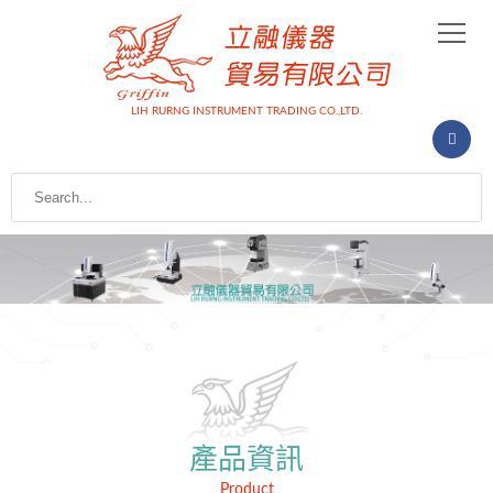
LIH RURNG INSTRUMENT TRADING CO.,LTD.
產品資訊
Product