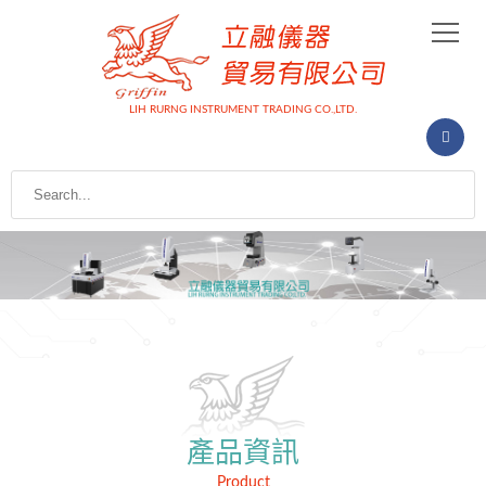
LIH RURNG INSTRUMENT TRADING CO.,LTD.
產品資訊
Product