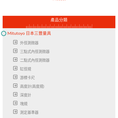
產品分類
Mitutoyo 日本三豐量具
外徑測微器
三點式內徑測微器
二點式內徑測微器
缸徑規
游標卡尺
高度計(高度規)
深度計
塊規
測定基準器