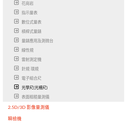
花崗岩
指示量表
數位式量表
槓桿式量錶
量錶應用及測微台
線性規
雷射測定機
針規 環規
電子組合尺
光學尺(光柵尺)
表面粗糙量測儀
2.5D/3D 影像量測儀
瞬檢機