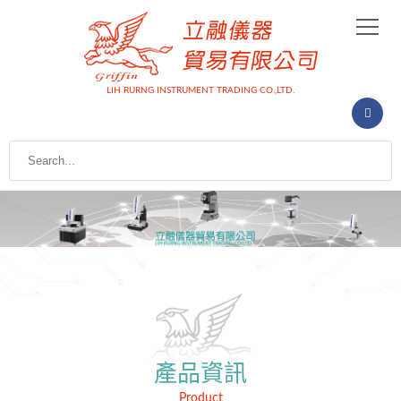
LIH RURNG INSTRUMENT TRADING CO.,LTD.
產品資訊
Product