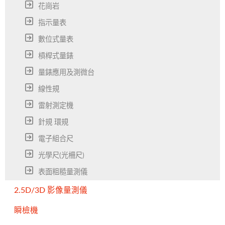
花崗岩
指示量表
數位式量表
槓桿式量錶
量錶應用及測微台
線性規
雷射測定機
針規 環規
電子組合尺
光學尺(光柵尺)
表面粗糙量測儀
2.5D/3D 影像量測儀
瞬檢機