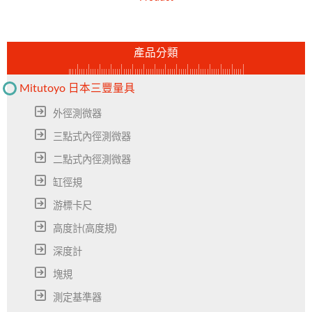
產品分類
Mitutoyo 日本三豐量具
外徑測微器
三點式內徑測微器
二點式內徑測微器
缸徑規
游標卡尺
高度計(高度規)
深度計
塊規
測定基準器