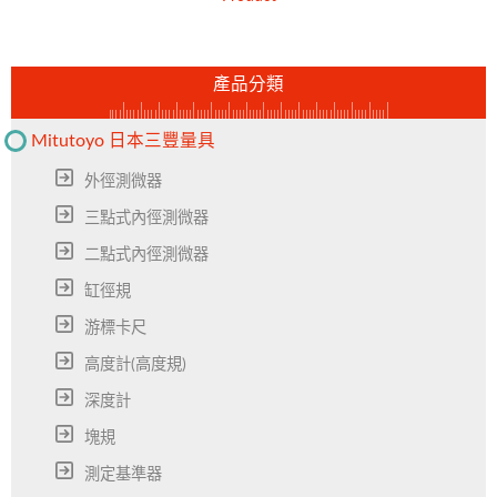
產品分類
Mitutoyo 日本三豐量具
外徑測微器
三點式內徑測微器
二點式內徑測微器
缸徑規
游標卡尺
高度計(高度規)
深度計
塊規
測定基準器