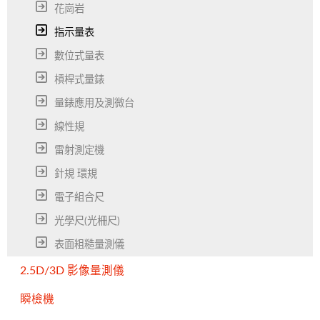
花崗岩
指示量表
數位式量表
槓桿式量錶
量錶應用及測微台
線性規
雷射測定機
針規 環規
電子組合尺
光學尺(光柵尺)
表面粗糙量測儀
2.5D/3D 影像量測儀
瞬檢機