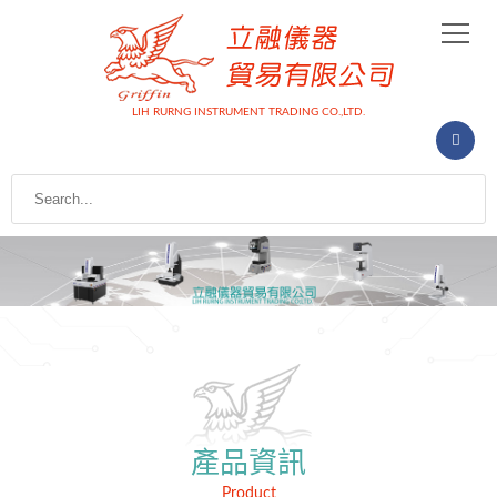
LIH RURNG INSTRUMENT TRADING CO.,LTD.
產品資訊
Product