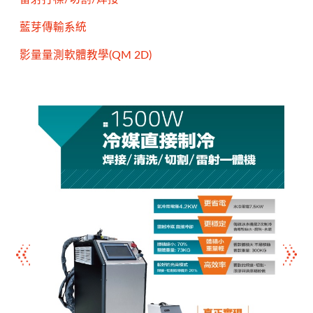
藍芽傳輸系統
影量量測軟體教學(QM 2D)