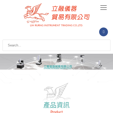
LIH RURNG INSTRUMENT TRADING CO.,LTD.
產品資訊
Product